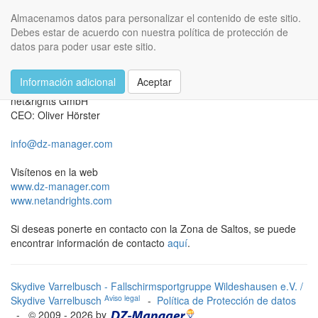
Skydive Varrelbusch
Almacenamos datos para personalizar el contenido de este sitio.
Toggl
Debes estar de acuerdo con nuestra política de protección de
navig
datos para poder usar este sitio.
Ponerse en contacto con el creador de
TM
DZ-Manager
Información adicional
Aceptar
net&rights GmbH
CEO: Oliver Hörster
info@dz-manager.com
Visítenos en la web
www.dz-manager.com
www.netandrights.com
Si deseas ponerte en contacto con la Zona de Saltos, se puede
encontrar información de contacto
aquí
.
Skydive Varrelbusch - Fallschirmsportgruppe Wildeshausen e.V. /
Aviso legal
Skydive Varrelbusch
-
Política de Protección de datos
- © 2009 - 2026 by