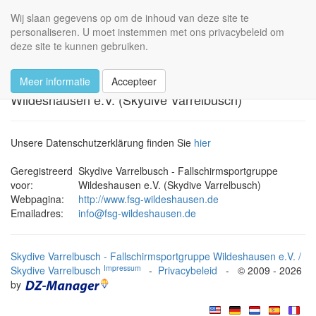
Skydive Varrelbusch
Wij slaan gegevens op om de inhoud van deze site te
Toggl
personaliseren. U moet instemmen met ons privacybeleid om
navig
deze site te kunnen gebruiken.
Privacybeleid
Meer informatie
Accepteer
Skydive Varrelbusch - Fallschirmsportgruppe
Wildeshausen e.V. (Skydive Varrelbusch)
Unsere Datenschutzerklärung finden Sie
hier
Geregistreerd
Skydive Varrelbusch - Fallschirmsportgruppe
voor:
Wildeshausen e.V. (Skydive Varrelbusch)
Webpagina:
http://www.fsg-wildeshausen.de
Emailadres:
info@fsg-wildeshausen.de
Skydive Varrelbusch - Fallschirmsportgruppe Wildeshausen e.V. /
Impressum
Skydive Varrelbusch
-
Privacybeleid
- © 2009 - 2026
by