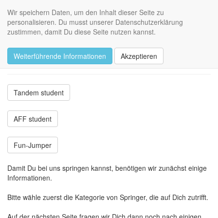
Skydive Varrelbusch
Wir speichern Daten, um den Inhalt dieser Seite zu
Toggl
personalisieren. Du musst unserer Datenschutzerklärung
navig
zustimmen, damit Du diese Seite nutzen kannst.
Neues Konto
Weiterführende Informationen
Akzeptieren
Neuen Springer anlegen
Tandem student
AFF student
Fun-Jumper
Damit Du bei uns springen kannst, benötigen wir zunächst einige
Informationen.
Bitte wähle zuerst die Kategorie von Springer, die auf Dich zutrifft.
Auf der nächsten Seite fragen wir Dich dann noch nach einigen