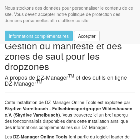
Skydive Varrelbusch
Nous stockons des données pour personnaliser le contenu de ce
Toggl
site. Vous devez accepter notre politique de protection des
navig
données personnelles afin d'utiliser ce site.
DZ-Manager Online Tools
Informations complémentaires
Accepter
Gestion du manifeste et des
zones de saut pour les
dropzones
TM
À propos de DZ-Manager
et des outils en ligne
TM
DZ-Manager
Cette installation de DZ-Manager Online Tools est exploitée par
Skydive Varrelbusch - Fallschirmsportgruppe Wildeshausen
e.V. (Skydive Varrelbusch)
. Vous trouverez ici un bref aperçu
des fonctionnalités disponibles dans cette installation ainsi que
des informations complémentaires sur DZ-Manager.
Les
DZ-Manager Online Tools
font partie du logiciel leader de